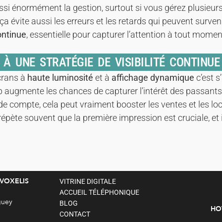
ssi énormément la gestion, surtout si vous gérez plusieur
a évite aussi les erreurs et les retards qui peuvent surveni
continue
, essentielle pour capturer l’attention à tout momen
À UNE STRATÉGIE DE VISIBILITÉ CONTINUE
crans à
haute luminosité
et à
affichage dynamique
c’est 
stop augmente les chances de capturer l’intérêt des passan
n de compte, cela peut vraiment booster les ventes et les l
épète souvent que la première impression est cruciale, et i
 VOXELIS
VITRINE DIGITALE
ACCUEIL TÉLÉPHONIQUE
guey
BLOG
HO
CONTACT