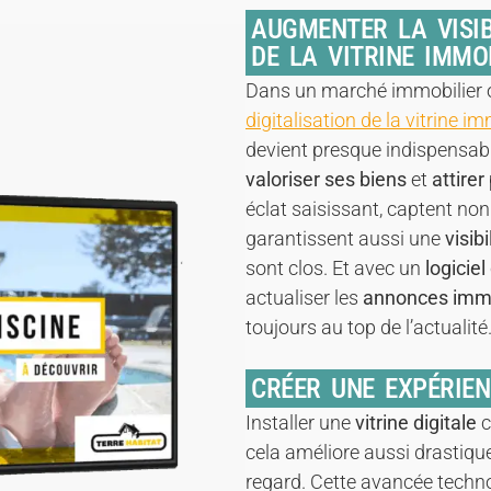
AUGMENTER LA VISIB
DE LA VITRINE IMMO
Dans un marché immobilier o
digitalisation de la vitrine i
devient presque indispensab
valoriser ses biens
et
attirer
éclat saisissant, captent no
garantissent aussi une
visib
sont clos. Et avec un
logicie
actualiser les
annonces immob
toujours au top de l’actualité
CRÉER UNE EXPÉRIEN
Installer une
vitrine digitale
c
cela améliore aussi drastique
regard. Cette avancée technol